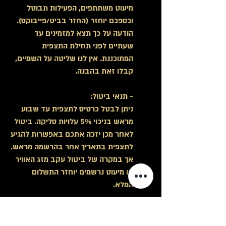
מיעוט משתתפים, הפעילות תבוטל
וכספכם יוחזר (החזר בביט/פייבוקס).
הודעה על כך תצא למזמינים עד
שעתיים לפני תחילת התצפית
המתוכננת
. אין לנו שליטה על השמיים,
קבלו זאת בהבנה.
-
תנאי ביטול:
ניתן לבטל כרטיס לתצפית עד שבוע
מראש בניכוי 5% עלויות סליקה. ביטול
לאחר מכן יזכה אתכם באפשרות להגיע
לתצפית בתאריך אחר בהרשמה מראש.
אך במקרה של ביטול עקב מזג האוויר
או מיעוט נרשמים יוחזר התשלום
המלא.
ביטול יתקבל בכתב במייל בלבד
shirathakohavim@gmail.com
(לא