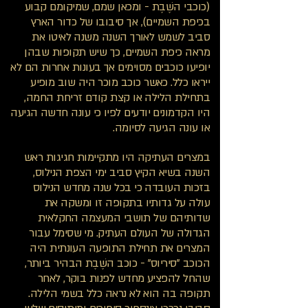
(כוכבי השֶׁבֶת - ומכאן שמם, שמיקומם קבוע
בכיפת השמיים), אך סיבובו של כדור הארץ
סביב לשמש לאורך השנה משנה לאיטו את
מראה כיפת השמיים, כך שיש תקופות שבהן
יופיעו כוכבים מסוימים אך בעונות אחרות הם לא
ייראו כלל. כאשר כוכב מוכר היה שוב מופיע
בתחילת הלילה או קצת קודם זריחת החמה,
היו הקדמונים יודעים לפיו כי עונה חדשה הגיעה
או עונה הגיעה לסיומה.
במצרים העתיקה היו מתקיימות חגיגות ראש
השנה בשיא הקיץ סביב ימי הצפת הנילוס,
בזכות העובדה כי בכל שנה מחדש הנילוס
עולה על גדותיו בתקופה זו ומשקה את
שדותיהם של תושבי המעצמה החקלאית
הגדולה של העולם העתיק. מי שסימל עבור
המצרים את תחילת התופעה העונתית היה
הכוכב "סיריוס" - כוכב השֶׁבֶת הבהיר ביותר,
שהחל להפציע מחדש לפנות בוקר, לאחר
תקופה בה הוא לא נראה כלל בשמי הלילה.