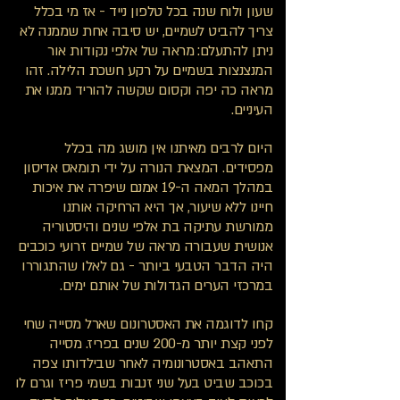
שעון ולוח שנה בכל טלפון נייד - אז מי בכלל
צריך להביט לשמיים, יש סיבה אחת שממנה לא
ניתן להתעלם: מראה של אלפי נקודות אור
המנצנצות בשמיים על רקע חשכת הלילה. זהו
מראה כה יפה וקסום שקשה להוריד ממנו את
העיניים.
היום לרבים מאיתנו אין מושג מה בכלל
מפסידים. המצאת הנורה על ידי תומאס אדיסון
במהלך המאה ה-19 אמנם שיפרה את איכות
חיינו ללא שיעור, אך היא הרחיקה אותנו
ממורשת עתיקה בת אלפי שנים והיסטוריה
אנושית שעבורה מראה של שמיים זרועי כוכבים
היה הדבר הטבעי ביותר - גם לאלו שהתגוררו
במרכזי הערים הגדולות של אותם ימים.
קחו לדוגמה את האסטרונום שארל מסייה שחי
לפני קצת יותר מ-200 שנים בפריז. מסייה
התאהב באסטרונומיה לאחר שבילדותו צפה
בכוכב שביט בעל שני זנבות בשמי פריז וגרם לו