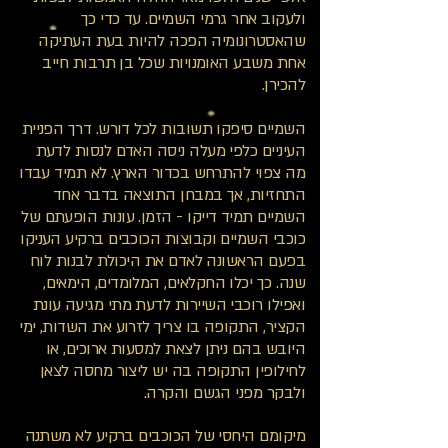
ולעקוב אחר גרמי השמיים. עד כדי כך
שהאסטרונומיה הפכה להיות בעת העתיקה
אחת משבע האומנויות שכל בן תרבות חייב
להכירן.
השמיים סיפקו תשובות לכל דורש. דרך הפניית
העיניים כלפי מעלה ניסה האדם לנסות לדעת
מה צפוי להתרחש בכדור הארץ. לא תמיד עבדו
התחזיות, אך במבחן התוצאה בדבר אחד
השמיים תמיד דייקו - הזמן. עונות הופעתם של
כוכבי השמיים וקבוצות הכוכבים ברקיע העניקו
בפעם הראשונה לאדם את היכולת לבנות לוח
שנה. כך יכלו החקלאים, המלומדים, הימאים,
ואפילו רוכבי השיירות לדעת מתי מגיעה עונת
הקציר, התקופה בו צריך לזרוע את השדות, ימי
היובש בהם ניתן לצאת למסעות ארוכים, או
לחילופין התקופה בה יש ליצור מחסה לצאן
ולבקר מפני הגשם והקרה.
מיקומם היחסי של הכוכבים ברקיע לא משתנה