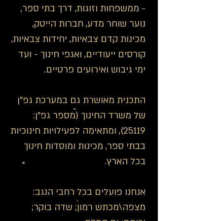
- ממשפחות וזוגות, דרך בתי ספר,
נוער שוחר מדע, חברות הייטק,
מכינות קדם צבאיות, יחידות צבאיות,
קורסים ייעודיים, ואגפי חינוך - ועד
ימי גיבוש ואירועים פרטיים.
התכנית מאושרת גם במערכת גפ"ן
של משרד החינוך (מספר גפ"ן:
25119), ומתאימה לפעילויות חינוכיות
בבתי ספר, מכינות ומוסדות חינוך
בכל הארץ.
אנחנו פועלים בכל רחבי הנגב:
מצפה\מכתש רמון; שדה בוקר;