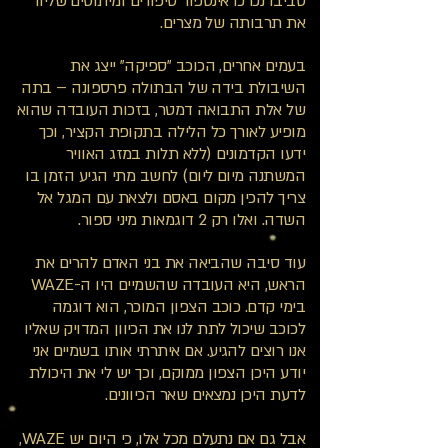
סביבו נכרכו אינספור סיפורים ומיתוסים שליוו
את תרבותה של מצרים.
בעמים אחרים, הכוכב "ספיקה" ייצג את
השיבולת בידה של הבתולה פרספונה – בתה
של אלת התבואה דמטר, בזכות העובדה שהוא
מופיע לאורך כל הלילה בתקופת הקציר, וכך
ידעו הקדמונים (ללא תלות במזג האוויר
המשתנה מיום ליום) לחשב מתי הגיע הזמן בו
צריך להכין מקום באסם ולצאת עם המגל אל
השדה. ואלו רק 2 דוגמאות מיני ספור.
עוד סיבה שהביאה את בני האדם להרים את
הראש, היא העובדה שהשמיים היו ה-WAZE
בימי קדם. כוכב הצפון המוכר, הוא דוגמה
לכוכב שיכול לתת לנו את הכיוון המדויק שאליו
אנו רוצים להגיע. אם איתרתי אותו בשמיים אני
יודע היכן הצפון ממוקם, וכך יש לי את היכולת
לדעת היכן נמצאים שאר הכיוונים.
אבל גם אם נתעלם מכל אלו, כי היום יש WAZE,