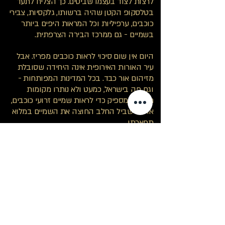
לרצות לצוד בעצמו שביטים. כך הצליח לתעד
בטלסקופ הקטן שהיה ברשותו, גלקסיות, צבירי
כוכבים, ערפיליות וכל המראות היפים ביותר
בשמיים - גם ממרכז הבירה הצרפתית.
היום אין שום סיכוי לראות כוכבים מפריז. אבל
עיר האורות האירופית אינה היחידה שסובלת
מזיהום אור כבד. בכל המדינות המפותחות -
וגם פה בישראל, כמעט ולא נותרו מקומות
חשוכים מספיק כדי לראות שמיים זרועי כוכבים,
או את שביל החלב החוצה את השמיים במלוא
תפארתו.
אולם בבואנו כיום למדבר בשעות הלילה, אנו
יכולים ליהנות שבעתיים מהתצפיתנים באלפי
השנים שחלפו. בתקופות קדומות היו השמיים
מלאים באלים ובדמויות מיתיות שסביבם נכרכו
סיפורי אגדות מרתקים, וכיום עם התפתחות
עולם המדע, יש ביכולתנו לשלב את הידע
העתיק שנצבר ולהמשיך ולצלול אל תוך
הכוכבים. להבין ממה הם עשויים, מדוע הם