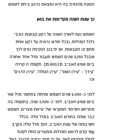
הפוכה מהזווית בה היא נמצאת כרגע ביחס לשמש.
כך עונות השנה מקדימות את בואן
השמש נעה לאורך השנה על רקע קבוצות כוכבי 
גלגל המזלות, ובכל חודש נראית על רקע אחת 
מתוך 12 הקבוצות. אך סיבוב הנקיפה גורם לכך 
שבכל 2,150 שנים השמש תעבור מזל אחד אחורה 
ביום שוויון האביב (25,800/12). תקופה זו קרויה 
"עידן" - "עידן השור", "עידן הטלה", "עידן הדגים" 
וכו'. 
לפני כ-6,000 שנים השמש שהתה בתחומי מזל שור 
ביום שוויון האביב. לפני כ-3,500 שנה, בתקופה בה 
מתרחש הסיפור המקראי של יציאת מצרים, השמש 
כבר שוהה בחודש האביב במזל טלה. בגלל 
חשיבותה של עונת האביב, הפך מזל טלה בּקֶרֶב 
עַמֵּי קדם לראש המזלות והמצרים החלו לסגוד 
לטלה והפכוהו לאֵל. על פי ספר ירמיה מדובר באֵל 