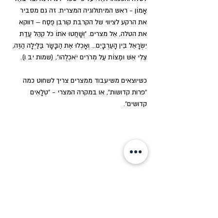
אָמוֹן - ראש המיתולוגיה המצרית. זה גם מסביר 
את הרקע לציווי של הקרבת קורבן פֶּסַח – דווקא 
את הטלה, אֵל מצרים. "וְשָׁחֲטוּ אֹתוֹ כֹּל קְהַל עֲדַת 
יִשְׂרָאֵל בֵּין הָעַרְבָּיִם... וְאָכְלוּ אֶת הַבָּשָׂר בַּלַּיְלָה הַזֶּה, 
צְלִי אֵשׁ וּמַצּוֹת עַל מְרֹרִים יֹאכְלֻהוּ", (שמות יב ו). 
כשיוצאים משיעבוד ממצרים צריך לשחוט כמה 
"פרות קדושות", או במקרה המצרי - "טְלָאִים 
קדושים".
שביל החלב על רקע תצורות נוף מרהיבות של ים 