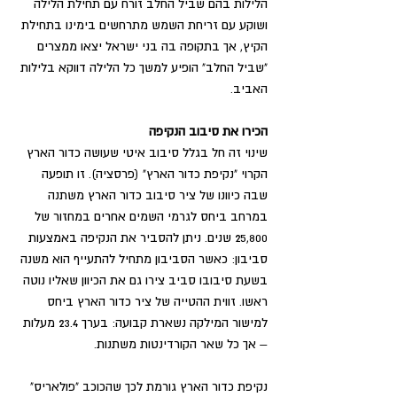
הלילות בהם שביל החלב זורח עם תחילת הלילה 
ושוקע עם זריחת השמש מתרחשים בימינו בתחילת 
הקיץ, אך בתקופה בה בני ישראל יצאו ממצרים 
"שביל החלב" הופיע למשך כל הלילה דווקא בלילות 
האביב.
הכירו את סיבוב הנקיפה
שינוי זה חל בגלל סיבוב איטי שעושה כדור הארץ 
הקרוי "נקיפת כדור הארץ" (פרסציה). זו תופעה 
שבה כיוונו של ציר סיבוב כדור הארץ משתנה 
במרחב ביחס לגרמי השמים אחרים במחזור של 
25,800 שנים. ניתן להסביר את הנקיפה באמצעות 
סביבון: כאשר הסביבון מתחיל להתעייף הוא משנה 
בשעת סיבובו סביב צירו גם את הכיוון שאליו נוטה 
ראשו. זווית ההטייה של ציר כדור הארץ ביחס 
למישור המילקה נשארת קבועה: בערך 23.4 מעלות 
– אך כל שאר הקורדינטות משתנות. 
נקיפת כדור הארץ גורמת לכך שהכוכב "פולאריס" 