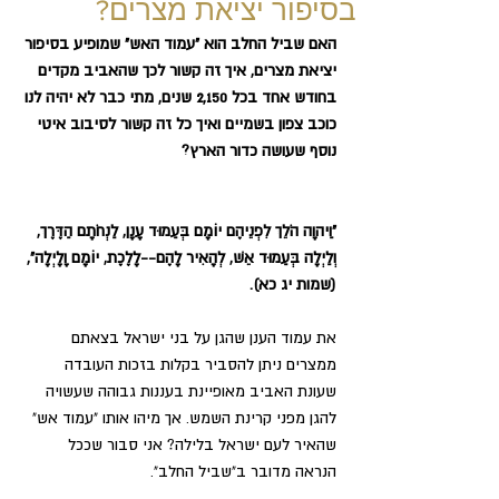
בסיפור יציאת מצרים?
האם שביל החלב הוא "עמוד האש" שמופיע בסיפור 
יציאת מצרים, איך זה קשור לכך שהאביב מקדים 
בחודש אחד בכל 2,150 שנים, מתי כבר לא יהיה לנו 
כוכב צפון בשמיים ואיך כל זה קשור לסיבוב איטי 
נוסף שעושה כדור הארץ? 
"וַיהוָה הֹלֵךְ לִפְנֵיהֶם יוֹמָם בְּעַמּוּד עָנָן, לַנְחֹתָם הַדֶּרֶךְ, 
וְלַיְלָה בְּעַמּוּד אֵשׁ, לְהָאִיר לָהֶם--לָלֶכֶת, יוֹמָם וָלָיְלָה", 
(שמות יג כא).
את עמוד הענן שהגן על בני ישראל בצאתם 
ממצרים ניתן להסביר בקלות בזכות העובדה 
שעונת האביב מאופיינת בעננות גבוהה שעשויה 
להגן מפני קרינת השמש. אך מיהו אותו "עמוד אש" 
שהאיר לעם ישראל בלילה? אני סבור שככל 
הנראה מדובר ב"שביל החלב".