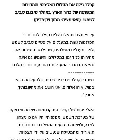
קפלר גילה את מסלולו האליפטי והמהירות 
המשתנה של כדור הארץ במהלך סיבובו סביב 
לשמש. (האנימציה: מתוך ויקיפדיה) 
על פי תצפיות אלו הצליח קפלר להוכיח כי 
הפלנטות נעות במעגלים אליפטיים סביב לשמש 
ולא במעגלים מושלמים, שהפלנטות משנות את 
מהירותן כל הזמן במסלולם, והשמש גם אינה 
נמצאת במרכז המעגלים בהם נעים כוכבי הלכת. 
------------
כשהבין קפלר שבידיו יש פתרון לתעלומה קרא 
בקול: אוהו אלוהים, אני חושב את מחשבותיך 
אחריך".
האליפסות של קפלר סיפקו תמונה שלמה ומדויקת 
של מערכת השמש. מסקנותיו היו אם כן ניצחון 
למדע ולשיטה המדעית המשלבת בתוכה גם 
תיאוריה ומתמטיקה שנעשים על ידי תצפיות 
מדויקות, מה שהוביל למודל פשוט ואלגנטי ומדויק 