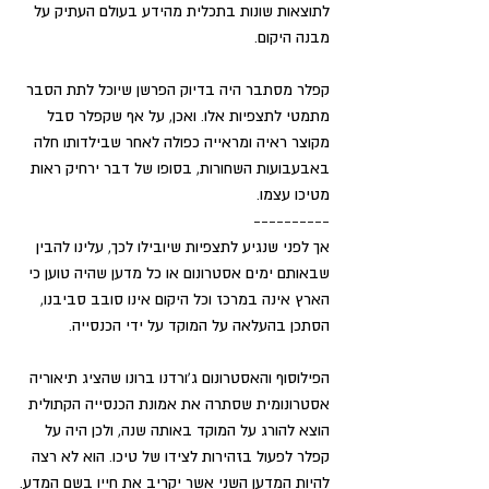
לתוצאות שונות בתכלית מהידע בעולם העתיק על 
מבנה היקום.
קפלר מסתבר היה בדיוק הפרשן שיוכל לתת הסבר 
מתמטי לתצפיות אלו. ואכן, על אף שקפלר סבל 
מקוצר ראיה ומראייה כפולה לאחר שבילדותו חלה 
באבעבועות השחורות, בסופו של דבר ירחיק ראות 
מטיכו עצמו.
----------
אך לפני שנגיע לתצפיות שיובילו לכך, עלינו להבין 
שבאותם ימים אסטרונום או כל מדען שהיה טוען כי 
הארץ אינה במרכז וכל היקום אינו סובב סביבנו, 
הסתכן בהעלאה על המוקד על ידי הכנסייה.
הפילוסוף והאסטרונום ג'ורדנו ברונו שהציג תיאוריה 
אסטרונומית שסתרה את אמונת הכנסייה הקתולית 
הוצא להורג על המוקד באותה שנה, ולכן היה על 
קפלר לפעול בזהירות לצידו של טיכו. הוא לא רצה 
להיות המדען השני אשר יקריב את חייו בשם המדע.