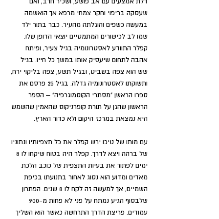
דלת אמצעים עם אב פושע, ושכיר חרב, ואם 
שעסקה בריפוי וחקר צמחי מרפא אך הואשמה 
במעשה כשפים והוגלתה מהעיר. כבר בתור ילד 
שמו לב לכישורים המתמטיים יוצאי הדופן שלו. 
קפלר התוודע לאסטרונומיה בגיל צעיר, ופיתח 
אהבה לתחום שיעסיק אותו במשך כל חייו. בגיל 
שש הוא צפה בשביט, ובגיל תשע, צפה בליקוי ירח, 
ותשוקתו לאסטרונומיה גדלה. בגיל 25 פרסם את 
ספרו הראשן "מסתרי הקוסמוגרפיה" – הספר 
הראשון שהגן על תורת קופרניקוס שהאמין שהשמש 
היא נמצאת במרכז היקום ולא כדור הארץ. 
עם מותו של טיכו ירש קפלר את כל תצפיותיו ונתוניו 
של ברהה ויצא לדרך. קפלר היה בטוח שיקחו לו 8 
ימים לפתור את בעיות התצפית של כוכב הלכת 
מאדים ומדוע הוא נסוג לאחור בתנועתו בכיפת 
השמיים, אך למעשה זה לקח לו 8 שנים. הפתרון 
שלבסוף הגיע נמתח על פני לא פחות מ-900 
עמודים. פריצת הדרך התרחשה כאשר הוא השליך 