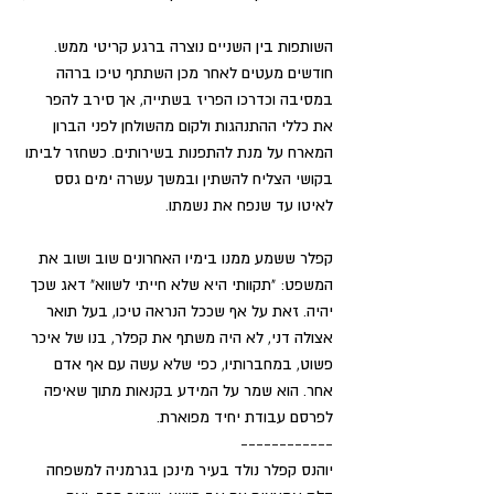
השותפות בין השניים נוצרה ברגע קריטי ממש. 
חודשים מעטים לאחר מכן השתתף טיכו ברהה 
במסיבה וכדרכו הפריז בשתייה, אך סירב להפר 
את כללי ההתנהגות ולקום מהשולחן לפני הברון 
המארח על מנת להתפנות בשירותים. כשחזר לביתו 
בקושי הצליח להשתין ובמשך עשרה ימים גסס 
לאיטו עד שנפח את נשמתו.
קפלר ששמע ממנו בימיו האחרונים שוב ושוב את 
המשפט: "תקוותי היא שלא חייתי לשווא" דאג שכך 
יהיה. זאת על אף שככל הנראה טיכו, בעל תואר 
אצולה דני, לא היה משתף את קפלר, בנו של איכר 
פשוט, במחברותיו, כפי שלא עשה עם אף אדם 
אחר. הוא שמר על המידע בקנאות מתוך שאיפה 
לפרסם עבודת יחיד מפוארת.
------------
יוהנס קפלר נולד בעיר מינכן בגרמניה למשפחה 