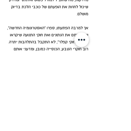
שיכול לחזות את הופעתם של כוכבי הלכת בדיוק 
מושלם. 
אך למרבה הפתעתו, ספרו "האסטרונומיה החדשה", 
שבו פרסם את הנתונים ואת חוקי התנועה שיקראו 
לעתיד "חוקי קפלר", לא התקבל בהתלהבות יתרה. 
רוב חוקרי הטבע, הכנסייה כמובן, ומדעני אותם 
ימים הסכימו שזהו מודל טוב לעריכת חישובים - 
ותו לא. מבחינתם הארץ הייתה עדיין במרכז היקום, 
הרי אם קפלר וקופרניקוס צודקים, כיצד ייתכן שכל 
מה שיש על כדור הארץ נמשך לארץ ולא נופל 
לעבר השמש. 80 שנים יחלפו עד שיגיע ניוטון 
ויסביר גם את זה.
לא יחלוף עוד זמן רב עד שיבוא אדם עם פריצת 
הדרך. שנה אחרי שהוציא קפלר את ספרו, הגיעה 
השמועה על פריצת הדרך הטכנולוגית הגדולה – 
הטלסקופ. "הרגשתי תחושה נפלאה בשעה 