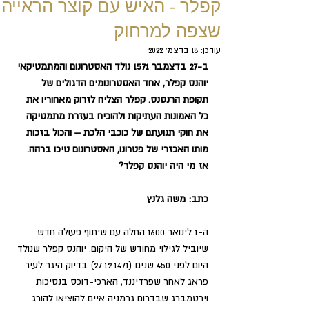
קפלר - האיש עם קוצר הראייה
שצפה למרחוק
עודכן:
18 בדצמ׳ 2022
ב-27 בדצמבר 1571 נולד האסטרונום והמתמטיקאי 
יוהנס קפלר, אחד האסטרונומים הדגולים של 
תקופת הרנסנס. קפלר הצליח לזרוק מאחוריו את 
כל האמונות העתיקות ולהוכיח בעזרת מתמטיקה 
את חוקי תנועתם של כוכבי הלכת – והכול בזכות 
מותו האכזרי של פטרונו, האסטרונום טיכו ברהה. 
אז מי היה יוהנס קפלר?
כתב: משה גלנץ
ה-1 לינואר 1600 החלה עם שיתוף פעולה חדש 
שיוביל לגילוי מחודש של היקום. יוהנס קפלר שנולד 
היום לפני 450 שנים (27.12.1471) בדיוק היגר לעיר 
פראג לאחר שפרדיננד, הארכי-דוכס בנסיכות 
וירטמברג שבדרום גרמניה איים להוציאו להורג 