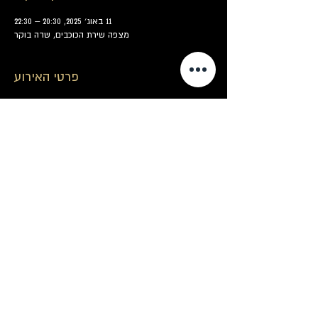
11 באוג׳ 2025, 20:30 – 22:30
מצפה שירת הכוכבים, שדה בוקר
פרטי האירוע
כשתגיעו תגלו שהכנו לכם חווית אסטרונומיה בלתי 
נשכחת - טלסקופים מטורפים ושמיים מלאים בכוכבים: 
מחצלות, מזרנים, כרבוליות, כריות, תה חם.
בתצפית נצא לסיור שמימי מרתק - ונצפה דרך 
טלסקופי ענק אל מעמקי היקום, נתעמק בכוכבי הלכת, 
הירח, כוכבים, גלקסיות וערפיליות. עכשיו רק נשאר לכם 
להתחבר לטלסקופ הצילום החדש שלנו, ולהוריד ישירות 
תמונות "חלל עמוק" המצולמות LIVE ישירות אליכם. 
מזכרת מרהיבה, בלתי נשכחת.
שיתוף