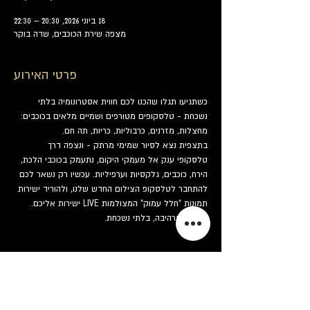
18 ביוני 2026, 20:30 – 22:30
מצפה שירת הכוכבים, שדה בוקר
פרטי האירוע
כשתגיעו תגלו שהכנו לכם חווית אסטרונומיה בלתי 
נשכחת - טלסקופים מטורפים ושמיים מלאים בכוכבים: 
מחצלות, מזרנים, כרבוליות, כריות, תה חם.
בתצפית נצא לסיור שמימי מרתק - ונצפה דרך 
טלסקופי ענק אל מעמקי היקום, נתעמק בכוכבי הלכת, 
הירח, כוכבים, גלקסיות וערפיליות. עכשיו רק נשאר לכם 
להתחבר לטלסקופ הצילום החדש שלנו, ולהוריד ישירות 
תמונות "חלל עמוק" המצולמות LIVE ישירות אליכם. 
מזכרת מרהיבה, בלתי נשכחת.
כרטיסים
המכירה הסתיימה