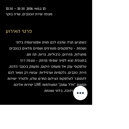
23 במאי 2024, 20:30 – 22:30
מצפה שירת הכוכבים, שדה בוקר
פרטי האירוע
כשתגיעו תגלו שהכנו לכם חווית אסטרונומיה בלתי 
נשכחת - טלסקופים מטורפים ושמיים מלאים בכוכבים: 
מחצלות, מזרנים, כרבוליות, כריות, תה חם.
בתצפית נצא לסיור שמימי מרתק - ונצפה דרך 
טלסקופי ענק אל מעמקי היקום, נתעמק בכוכבי הלכת, 
הירח, כוכבים, גלקסיות וערפיליות. עכשיו רק נשאר לכם 
להתחבר לטלסקופ הצילום החדש שלנו, ולהוריד ישירות 
תמונות "חלל עמוק" המצולמות LIVE ישירות אליכם. 
מזכרת מרהיבה, בלתי נשכחת.
כרטיסים
המכירה הסתיימה