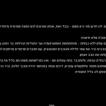
. לכו תדעו מה יגיע משם - ובכל זאת, אנחנו מציעים לכם הפוגה שמימית מיוחד
 שגרה שלא תישכח.
עולם ללא גבולות - מהתפתחות האסטרונומיה ועד התגליות הגדולות בני זמננו.ב
וכבים נכיר את שמי הלילה והכוכבים המנצנצים, עם הסברים וסיפורים מרתקים למב
לות את כוכב הצפון.
רבולית נעימה, ולהתכבד בתה צמחים חם - ואין כמו לשתות משהו חם בליל מדבר.
תכם מספר טלסקופים ענקיים, דרכם נצפה במכתשי הירח וכוכבי הלכת, נכיר גרמי 
ספקו לנו בליל התצפית.
מחיר