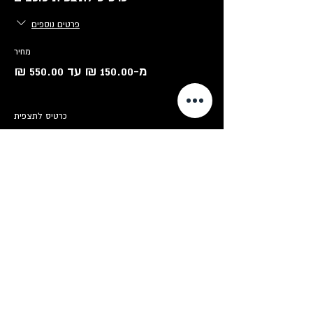
פרטים נוספים
מחיר
מ-‏150.00 ‏₪ עד ‏550.00 ‏₪
כרטיס לתצפית
כרטיס משפחתי - עד 6 משתתפים)
סוג כרטיס
רביעיות על חלל
פרטים נוספים