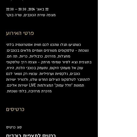
22 באוג׳ 2024, 20:30 – 22:30
מצפה שירת הכוכבים, שדה בוקר
פרטי האירוע
כשתגיעו תגלו שהכנו לכם חווית אסטרונומיה בלתי
נשכחת - טלסקופים מטורפים ושמיים מלאים בכוכבים:
מחצלות, מזרנים, כרבוליות, כריות, תה חם.
בתצפית נצא לסיור שמימי מרתק - ונצפה דרך טלסקופי
ענק אל מעמקי היקום, נתעמק בכוכבי הלכת, הירח,
כוכבים, גלקסיות וערפיליות. עכשיו רק נשאר לכם
להתחבר לטלסקופ הצילום החדש שלנו, ולהוריד ישירות
תמונות "חלל עמוק" המצולמות LIVE ישירות אליכם.
מזכרת מרהיבה, בלתי נשכחת.
כרטיסים
סוג כרטיס
כרטיס לתצפית כוכבים