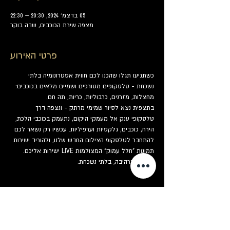
05 בדצמ׳ 2024, 20:30 – 22:30
מצפה שירת הכוכבים, שדה בוקר
פרטי האירוע
כשתגיעו תגלו שהכנו לכם חווית אסטרונומיה בלתי 
נשכחת - טלסקופים מטורפים ושמיים מלאים בכוכבים: 
מחצלות, מזרנים, כרבוליות, כריות, תה חם.
בתצפית נצא לסיור שמימי מרתק - ונצפה דרך 
טלסקופי ענק אל מעמקי היקום, נתעמק בכוכבי הלכת, 
הירח, כוכבים, גלקסיות וערפיליות. עכשיו רק נשאר לכם 
להתחבר לטלסקופ הצילום החדש שלנו, ולהוריד ישירות 
תמונות "חלל עמוק" המצולמות LIVE ישירות אליכם. 
מזכרת מרהיבה, בלתי נשכחת.
כרטיסים
המכירה הסתיימה