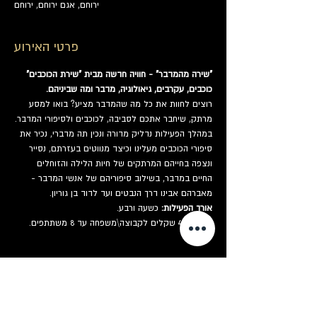
ירוחם, אגם ירוחם, ירוחם
פרטי האירוע
"שירה מהמדבר" - חוויה חדשה מבית "שירת הכוכבים"
כוכבים, עקרבים, גיאולוגיה, מדבר ומה שביניהם.
רוצים לחוות את כל מה שהמדבר מציע? בואו למסע 
מרתק, שיחבר אתכם לסביבה, לכוכבים ולסיפורי המדבר.
במהלך הפעילות נדליק מדורה ונכין תה מדברי, נכיר את 
סיפורי הכוכבים מעלינו וכיצד מנווטים בעזרתם, נסייר 
ונצפה בחייהם המרתקים של חיות הלילה והזוחלים 
החיים במדבר, בשילוב סיפוריהם של אנשי המדבר - 
מאברהם אבינו דרך הנבטים ועד לדוד בן גוריון.
אורך הפעילות:
 כשעה ורבע.
מחיר:
 400 שקלים לקבוצה\משפחה עד 8 משתתפים.
כרטיסים
המכירה הסתיימה