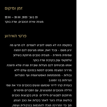
זמן ומיקום
23 בנוב׳ 2023, 20:00 – 22:00
מצפה שירת הכוכבים, שדה בוקר
פרטי האירוע
בתקופה הזו לא פשוט להביט לשמיים. לכו תדעו מה 
יגיע משם - ובכל זאת, אנחנו מציעים לכם הפוגה 
שמימית מיוחדת - תצפית כוכבים מרתקת בשילוב 
טלסקופי ענק בקרבת שדה בוקר.
אנחנו מבטיחים לכם פעילות שוברת שגרה שלא תישכח.
מדריכי המצפה מחכים לפתוח בפניכם עולם ללא 
גבולות - מהתפתחות האסטרונומיה ועד התגליות 
הגדולות בני זמננו.ב
בעזרת קרני לייזר שכמעט נוגעים בכוכבים נכיר את שמי 
הלילה והכוכבים המנצנצים, עם הסברים וסיפורים 
מרתקים למבוגרים ולילדים. נבחין בקבוצות כוכבים 
בולטות ונגלה כיצד לאתר בקלות את כוכב הצפון.
תוך כדי ההדרכה תוכלו להתכסות בכרבולית נעימה, 