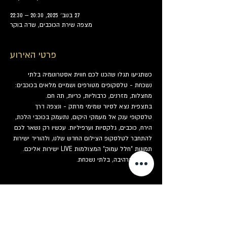
27 בנוב׳ 2025, 20:30 – 22:30
מצפה שירת הכוכבים, שדה בוקר
פרטי האירוע
כשתגיעו תגלו שהכנו לכם חווית אסטרונומיה בלתי 
נשכחת - טלסקופים מטורפים ושמיים מלאים בכוכבים: 
מחצלות, מזרנים, כרבוליות, כריות, תה חם.
בתצפית נצא לסיור שמימי מרתק - ונצפה דרך 
טלסקופי ענק אל מעמקי היקום, נתעמק בכוכבי הלכת, 
הירח, כוכבים, גלקסיות וערפיליות. עכשיו רק נשאר לכם 
להתחבר לטלסקופ הצילום החדש שלנו, ולהוריד ישירות 
תמונות "חלל עמוק" המצולמות LIVE ישירות אליכם. 
מזכרת מרהיבה, בלתי נשכחת.
כרטיסים
המכירה הסתיימה