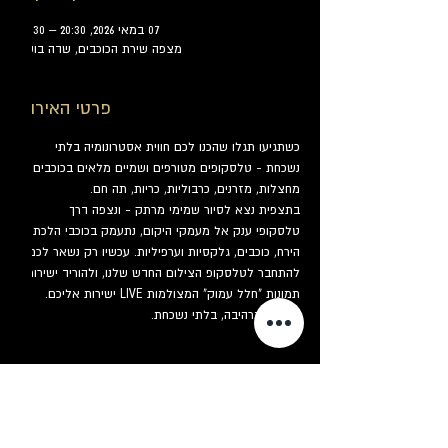
07 במאי 2026, 20:30 – 22:30
מצפה שירת הכוכבים, שדה בוקר
פרטי האירוע
כשתגיעו תגלו שהכנו לכם חווית אסטרונומיה בלתי 
נשכחת - טלסקופים מטורפים ושמיים מלאים בכוכבים: 
מחצלות, מזרנים, כרבוליות, כריות, תה חם.
בתצפית נצא לסיור שמימי מרתק - ונצפה דרך 
טלסקופי ענק אל מעמקי היקום, נתעמק בכוכבי הלכת, 
הירח, כוכבים, גלקסיות וערפיליות. עכשיו רק נשאר לכם 
להתחבר לטלסקופ הצילום החדש שלנו, ולהוריד ישירות 
תמונות "חלל עמוק" המצולמות LIVE ישירות אליכם. 
מזכרת מרהיבה, בלתי נשכחת.
כרטיסים
המכירה הסתיימה