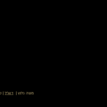
משה גלנץ |
דוא"ל
| ט