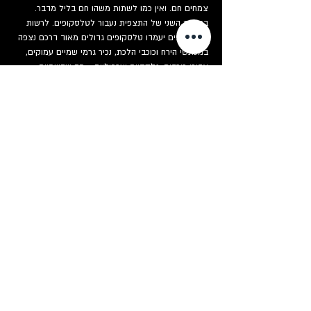
צמחים חם. ואין כמו לשתות משהו חם בליל מדבר.
בחלקה השני של התצפית נעבור לטלסקופים. לרשות 
המשתתפים יעמדו טלסקופים גדולים מאוד דרכם נצפה 
במכתשי הירח וכוכבי הלכת, נכיר גרמי שמיים עמוקים, 
צבירי כוכבים, גלקסיות וערפיליות - מה שהשמיים 
יספקו לנו בליל התצפית.
כרטיסים
המכירה הסתיימה
סוג כרטיס
תצפית כוכבים
פרטים נוספים
מחיר