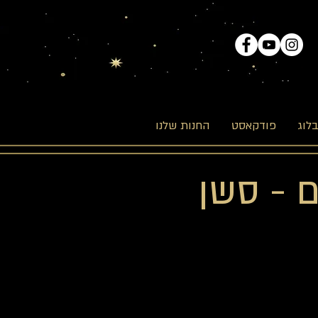
לוג
פודקאסט
החנות שלנו
ם - סשן