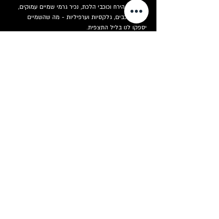
במכתשי הירח וכוכבי הלכת, נכיר גרמי שמיים עמוקים, 
צבירי כוכבים, גלקסיות וערפיליות - מה שהשמיים 
יספקו לנו בליל התצפית.
כרטיסים
המכירה הסתיימה
סוג כרטיס
תצפית כוכבים
פרטים נוספים
מחיר
+ עמלת שירות על כרטיסים בסך ‏2.00 ‏₪