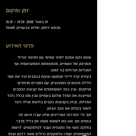
זמן ומיקום
19 באפר׳ 2022, 19:30 – 21:15
מכתש ירוחם, חולות צבעוניים, Israel
פרטי האירוע
אנחנו ניקח אתכם לסיור שמימי עם הסיפור הגדול 
והמרתק של השמיים, מהתפתחות האסטרונומיה ועד 
התגליות הגדולות בני זמננו.
בעזרת קרני לייזר שכמעט נוגעים בכוכבים נכיר את שמי 
הלילה והכוכבים המנצנצים, עם הסברים וסיפורים 
מרתקים. נציג בפני המשתתפים את קבוצת הכוכבים 
המייצגת את המזל שלהם בשמיים ונבין מהו בכלל גלגל 
המזלות. נבחין בקבוצות כוכבים בולטות ונגלה כיצד 
לאתר בקלות את כוכב הצפון.
תוך כדי ההדרכה המדריכים שלנו יעברו ויגישו תה 
צמחים חם. ואין כמו לשתות משהו חם בליל מדבר.
בחלקה השני של התצפית נעבור לטלסקופים. לרשות 
המשתתפים יעמדו טלסקופים גדולים מאוד דרכם נצפה 