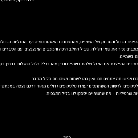
סיפור הגדול והמרתק של השמיים, מהתפתחות האסטרונומיה ועד התגליות הגדולות 
וכבים נכיר את שמי הלילה, שביל החלב היפה והכוכבים המנצנצים, עם הסברים וסי
ם בשמיים.
בים המייצגת את המזל שלהם בשמיים ונבין מהו בכלל גלגל המזלות. נבחין בקבו
רו ויגישו תה צמחים חם. ואין כמו לשתות משהו חם בליל מדבר.
קופים. לרשות המשתתפים יעמדו טלסקופים גדולים מאוד דרכם נצפה במכתשי היר
ות וערפיליות - מה שהשמיים יספקו לנו בליל התצפית.
מחיר