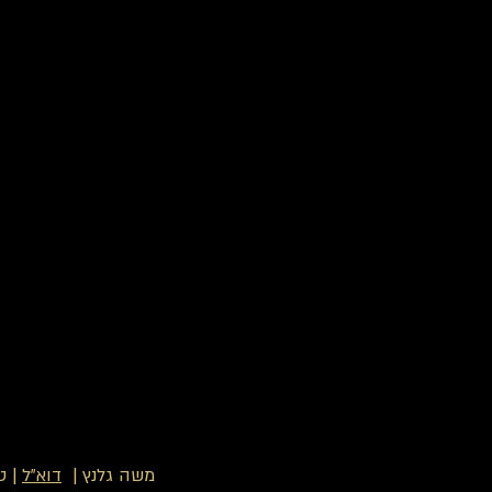
משה גלנץ |
דוא"ל
| ט