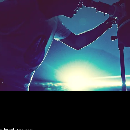
שדה בוקר, VQ7F+HF8 Midreshet Ben-Gurion, Israel