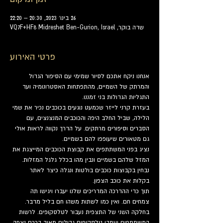
26 בינו׳ 2023, 20:30 – 22:20
שדה בוקר, VQ7F+HF8 Midreshet Ben-Gurion, Israel
פרטי האירוע
אנחנו ניקח אתכם לסיור שמימי עם הסיפור הגדול 
והמרתק של השמיים, מהתפתחות האסטרונומיה ועד 
התגליות הגדולות בני זמננו.
בעזרת קרני לייזר שכמעט נוגעים בכוכבים נכיר את שמי 
הלילה, שביל החלב היפה והכוכבים המנצנצים, עם 
הסברים וסיפורים מרתקים. על הדרך נקווה לראות אולי 
גם מטאורים שיעופפו להם בשמיים.
נציג בפני המשתתפים את קבוצת הכוכבים המייצגת את 
המזל שלהם בשמיים ונבין מהו בכלל גלגל המזלות. 
נבחין בקבוצות כוכבים בולטות ונגלה כיצד לאתר 
בקלות את כוכב הצפון.
תוך כדי ההדרכה המדריכים שלנו יעברו ויגישו תה 
צמחים חם. ואין כמו לשתות משהו חם בליל מדבר.
בחלקה השני של התצפית נעבור לטלסקופים. לרשות 
המשתתפים יעמדו טלסקופים גדולים מאוד דרכם נצפה 