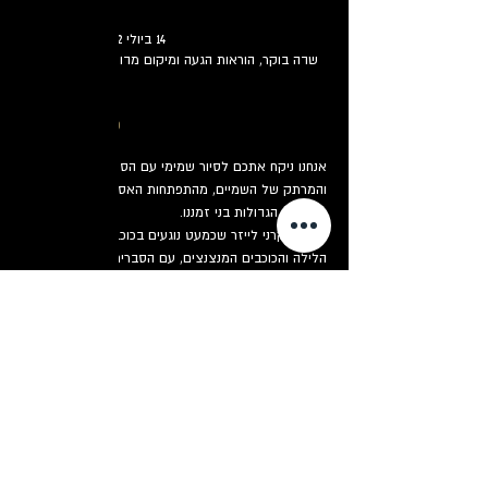
14 ביולי 2022, 20:30 – 22:15
שדה בוקר, הוראות הגעה ומיקום מדויק על גבי הכרטיס
פרטי האירוע
אנחנו ניקח אתכם לסיור שמימי עם הסיפור הגדול 
והמרתק של השמיים, מהתפתחות האסטרונומיה ועד 
התגליות הגדולות בני זמננו.
בעזרת קרני לייזר שכמעט נוגעים בכוכבים נכיר את שמי 
הלילה והכוכבים המנצנצים, עם הסברים וסיפורים 
מרתקים. נציג בפני המשתתפים את קבוצת הכוכבים 
המייצגת את המזל שלהם בשמיים ונבין מהו בכלל גלגל 
המזלות. נבחין בקבוצות כוכבים בולטות ונגלה כיצד 
לאתר בקלות את כוכב הצפון.
תוך כדי ההדרכה המדריכים שלנו יעברו ויגישו תה 
צמחים חם. ואין כמו לשתות משהו חם בליל מדבר.
בחלקה השני של התצפית נעבור לטלסקופים. לרשות 
המשתתפים יעמדו טלסקופים גדולים מאוד דרכם נצפה 
במכתשי הירח וכוכבי הלכת, נכיר גרמי שמיים עמוקים, 
צבירי כוכבים, גלקסיות וערפיליות - מה שהשמיים 