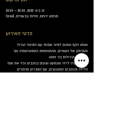
13 בינו׳ 2022, 20:00 – 22:05
מכתש ירוחם, חולות צבעוניים, Israel
פרטי האירוע
אנחנו ניקח אתכם לסיור שמימי עם הסיפור הגדול 
והמרתק של השמיים, מהתפתחות האסטרונומיה ועד 
התגליות הגדולות בני זמננו.
בעזרת קרני לייזר שכמעט נוגעים בכוכבים נכיר את שמי 
הלילה והכוכבים המנצנצים, עם הסברים וסיפורים 
מרתקים. נציג בפני המשתתפים את קבוצת הכוכבים 
המייצגת את המזל שלהם בשמיים ונבין מהו בכלל גלגל 
המזלות. נבחין בקבוצות כוכבים בולטות ונגלה כיצד 
לאתר בקלות את כוכב הצפון.
תוך כדי ההדרכה המדריכים שלנו יעברו ויגישו תה 
צמחים חם. ואין כמו לשתות משהו חם בליל מדבר.
בחלקה השני של התצפית נעבור לטלסקופים. לרשות 
המשתתפים יעמדו טלסקופים גדולים מאוד דרכם נצפה 
במכתשי הירח וכוכבי הלכת, נכיר גרמי שמיים עמוקים, 
צבירי כוכבים, גלקסיות וערפיליות - מה שהשמיים 