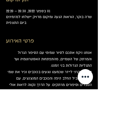
01 בספט׳ 2022, 20:30 – 22:20
שדה בוקר, הוראות הגעה ומיקום מדויק יישלחו למזמינים
ביום התצפית
פרטי האירוע
אנחנו ניקח אתכם לסיור שמימי עם הסיפור הגדול 
והמרתק של השמיים, מהתפתחות האסטרונומיה ועד 
התגליות הגדולות בני זמננו.
בעזרת קרני לייזר שכמעט נוגעים בכוכבים נכיר את שמי 
הלילה, שביל החלב היפה והכוכבים המנצנצים, עם 
הסברים וסיפורים מרתקים. על הדרך נקווה לראות אולי 
גם מטאורים שיעופפו להם בשמיים.
נציג בפני המשתתפים את קבוצת הכוכבים המייצגת את 
המזל שלהם בשמיים ונבין מהו בכלל גלגל המזלות. 
נבחין בקבוצות כוכבים בולטות ונגלה כיצד לאתר 
בקלות את כוכב הצפון.
תוך כדי ההדרכה המדריכים שלנו יעברו ויגישו תה 
צמחים חם. ואין כמו לשתות משהו חם בליל מדבר.
בחלקה השני של התצפית נעבור לטלסקופים. לרשות 