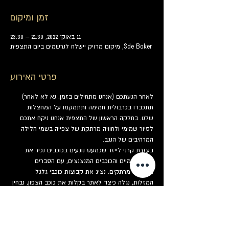
זמן ומיקום
11 באוק׳ 2022, 21:30 – 23:30
Sde Boker, מיקום מדויק יישלח לנרשמים ביום התצפית
פרטי האירוע
לאחר הגעתכם (אנחנו מתחילים בזמן. נא לא לאחר) 
תתכבדו בכרבולית חמימה ותתמקמו על המחצלות 
שלנו. בחלקה הראשון של התצפית אנחנו ניקח אתכם 
לסיור שמימי ולחוויה מרתקת של צפייה בשמי הלילה 
המרהיבים של הנגב.
בעזרת קרני לייזר שכמעט נוגעים בכוכבים נכיר את 
כיפת השמיים והכוכבים המנצנצים, עם הסברים 
וסיפורים מרתקים. נציג את קבוצות כוכבי גלגל 
המזלות, נגלה כיצד לאתר בקלות את כוכב הצפון, נבחין 
בכוכבים בולטים ונכיר את סיפורי המיתולוגיה שנקשרו 
בשמם.
בחלקה השני של התצפית נעבור לטלסקופים. לרשותכם 