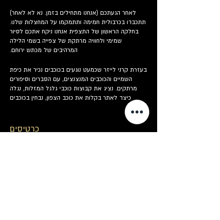
לאחר הגעתכם (אנחנו מתחילים בזמן. נא לא לאחר)
תתכבדו בכרבולית חמימה ותתמקמו על המחצלות שלנו.
בחלקה הראשון של התצפית אנחנו ניקח אתכם לסיור
שמימי ולחוויה מרתקת של צפייה בשמי הלילה
המרהיבים של מכתש ירוחם.
בעזרת קרני לייזר שכמעט נוגעים בכוכבים נכיר את כיפת
השמיים והכוכבים המנצנצים, עם הסברים וסיפורים
מרתקים. נציג את קבוצות כוכבי גלגל המזלות, נגלה
כיצד לאתר בקלות את כוכב הצפון, נבחין בכוכבים
בולטים ונכיר את סיפורי המיתולוגיה שנקשרו בשמם.
בחלקה השני של התצפית נעבור לטלסקופים. לרשותכם
כרטיסים
תעמוד סוללת טלסקופים משוכללים דרכם נצפה
במכתשי הירח וכוכבי הלכת, נכיר גרמי שמיים עמוקים,
צבירי כוכבים, גלקסיות וערפיליות - מה שהשמיים יספקו
המכירה הסתיימה
לנו בליל התצפית.
סוג כרטיס
בפעילות תתקיים הדרכת כוכבים מיוחדת לילדים בגילאי
תצפית כוכבים
* 4-8
מחיר
תוך כדי הישיבה על המחצלות המדריכים שלנו יעברו