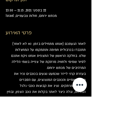
22 בספט׳ 2021, 21:15 – 23:00
מכתש ירוחם, חולות צבעוניים, Israel
פרטי האירוע
לאחר הגעתכם (אנחנו מתחילים בזמן. נא לא לאחר) 
תתכבדו בכרבולית חמימה ותתמקמו על המחצלות 
שלנו. בחלקה הראשון של התצפית אנחנו ניקח אתכם 
לסיור שמימי ולחוויה מרתקת של צפייה בשמי הלילה 
המרהיבים של מכתש ירוחם.
בעזרת קרני לייזר שכמעט נוגעים בכוכבים נכיר את 
כיפת השמיים והכוכבים המנצנצים, עם הסברים 
וסיפורים מרתקים. נציג את קבוצות כוכבי גלגל 
המזלות, נגלה כיצד לאתר בקלות את כוכב הצפון, נבחין 
בכוכבים בולטים ונכיר את סיפורי המיתולוגיה שנקשרו 
בשמם.
בחלקה השני של התצפית נעבור לטלסקופים. לרשותכם 
תעמוד סוללת טלסקופים משוכללים דרכם נצפה 
במכתשי הירח וכוכבי הלכת, נכיר גרמי שמיים עמוקים, 