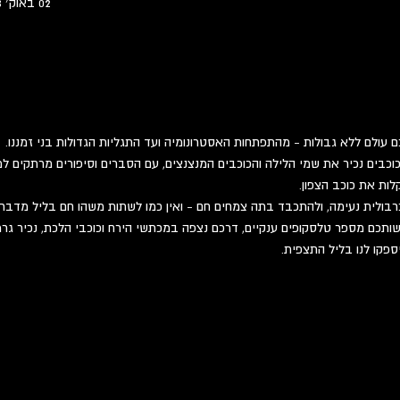
02 באוק׳ 2023, 20:30 – 03 באוק׳ 2023, 22:30
עולם ללא גבולות - מהתפתחות האסטרונומיה ועד התגליות הגדולות בני זמננו.
וכבים נכיר את שמי הלילה והכוכבים המנצנצים, עם הסברים וסיפורים מרתקים למב
לות את כוכב הצפון.
רבולית נעימה, ולהתכבד בתה צמחים חם - ואין כמו לשתות משהו חם בליל מדבר.
תכם מספר טלסקופים ענקיים, דרכם נצפה במכתשי הירח וכוכבי הלכת, נכיר גרמי 
ספקו לנו בליל התצפית.