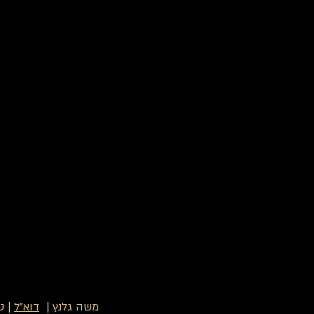
משה גלנץ |
דוא"ל
| ט