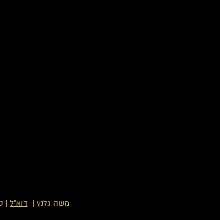
משה גלנץ |
דוא"ל
| ט