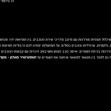
13 בדצמ׳ 2021, 19:30 – 14 בדצמ׳ 2021, 21:30
יכלול תצפיות מודרכות עם מיטב מדריכי שירת הכוכבים. בין המראות יהיו: מכתשי
ם, גלקסיות, ערפיליות וכוכבים כפולים. על המחצלות ימתינו לכם כרבוליות חמימות 
רכות בכיפת השמיים: איתור כוכב הצפון וחשיבותו, היכרות עם קבוצות הכוכבים וג
כח גם לספר בין מטאור למטאור שיחצה את השמיים על 
האסטרואיד פאת'ון - מקור