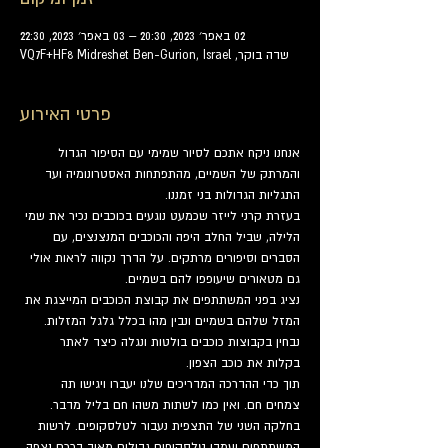
02 באפר׳ 2023, 20:30 – 03 באפר׳ 2023, 22:30
שדה בוקר, VQ7F+HF8 Midreshet Ben-Gurion, Israel
פרטי האירוע
אנחנו ניקח אתכם לסיור שמימי עם הסיפור הגדול 
והמרתק של השמיים, מהתפתחות האסטרונומיה ועד 
התגליות הגדולות בני זמננו.
בעזרת קרני לייזר שכמעט נוגעים בכוכבים נכיר את שמי 
הלילה, שביל החלב היפה והכוכבים המנצנצים, עם 
הסברים וסיפורים מרתקים. על הדרך נקווה לראות אולי 
גם מטאורים שיעופפו להם בשמיים.
נציג בפני המשתתפים את קבוצת הכוכבים המייצגת את 
המזל שלהם בשמיים ונבין מהו בכלל גלגל המזלות. 
נבחין בקבוצות כוכבים בולטות ונגלה כיצד לאתר 
בקלות את כוכב הצפון.
תוך כדי ההדרכה המדריכים שלנו יעברו ויגישו תה 
צמחים חם. ואין כמו לשתות משהו חם בליל מדבר.
בחלקה השני של התצפית נעבור לטלסקופים. לרשות 
המשתתפים יעמדו טלסקופים גדולים מאוד דרכם נצפה 