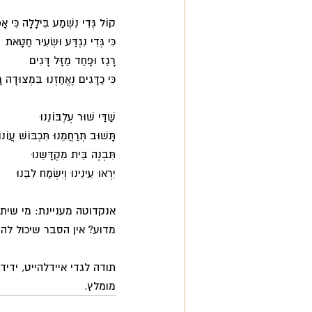
קוֹל גְּדִי נִשְׁמַע בִּילָלָה כִּי אָ
כִּי גְּדִי נִגְדַּע וּשְׂעִיר חַטָּאת 
רָגַז וּפָחַד מַזָּל דָּגִים 
כִּי כַדָּגִים נֶאֱחַזְנוּ בִּמְצוּדָה 
שַׁדַּי שׁוּר עֶלְבּוֹנֵנוּ 
תָּשׁוּב תְּרַחֲמֵנוּ תִּכְבּוֹשׁ עֲוֹנוֹ
תִּבְנֶה בֵּית מִקְדָּשֵנוּ 
יִרְאוּ עֵינֵינוּ וְיִשְׂמַח לִבֵּנוּ 
אנקדוטה מעניינת: מי שיתע
מדוע? אין הסבר שיכול להנ
תודה לגדי איידלהייט, ידי
מומלץ. 