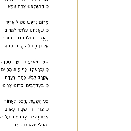
כִּי הִתְעַלַּפְנוּ צִחֵה צָמָא 
מָרוֹם נִרְעַשׁ מִקּוֹל אַרְיֵה 
כִּי שַׁאֲגָתֵנוּ עָלְתָה לַמָּרוֹם 
נֶהֶרְגוּ בְתוּלוֹת גַם בַּחוּרִים 
עַל כֵּן בְּתוּלָה קָדְרוּ פָנֶיהָ 
סִבֵּב מֹאזְנַיִם וּבִקֵּשׁ תְּחִנָּה 
כִּי נִכְרַע לָנוּ כַּף מָוֶת מֵחַיִּים 
עַקְרָב לָבַשׁ פַּחַד וּרְעָדָה 
כִּי בְעַקְרַבִּים יִסְרוּנוּ צָרֵינוּ 
פְּנֵי הַקֶּשֶׁת נֶהֶפְכוּ לְאָחוֹר 
כִּי צוּר דָּרַךְ קַשְׁתּוֹ כְּאוֹיֵב 
צָרַח דְּלִי כִּי צָפוּ מַיִם עַל רֹא
וּמִדְּלִי מָלֵא חִכֵּנוּ יָבֵשׁ 