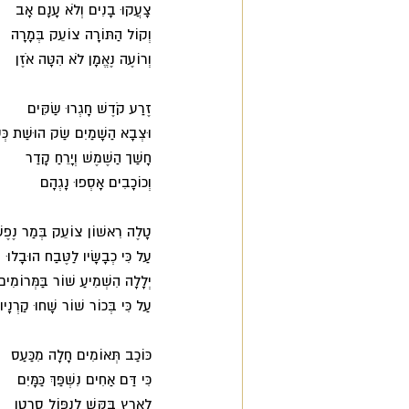
צָעֲקוּ בָנִים וְלֹא עָנָם אָב 
וְקוֹל הַתּוֹרָה צוֹעֵק בְּמָרָה 
וְרוֹעֶה נֶאֱמָן לֹא הִטָּה אֹזֶן 
זֶרַע קֹדֶשׁ חָגְרוּ שַׂקִּים 
וּצְבָא הַשָׁמַיִם שַׂק הוּשַׁת כְּ
חָשַׁך הַשֶׁמֶשׁ וְיָרֵחַ קָדַר 
וְכוֹכָבִים אָסְפוּ נָגְהָם 
טָלֶה רִאשׁוֹן צוֹעֵק בְּמַר נֶפֶש
עַל כִּי כְבָשָׂיו לַטֶּבַח הוּבָלוּ 
יְלָלָה הִשְׁמִיעַ שׁוֹר בַּמְּרוֹמִים
עַל כִּי בְּכוֹר שׁוֹר שָׁחוּ קַרְנָיו
כּוֹכַב תְּאוֹמִים חָלָה מִכַּעַס 
כִּי דַּם אַחִים נִשְׁפַּךְ כַּמָּיִם 
לָאָרֶץ בִּקֵּשׁ לִנְפּוֹל סַרְטָן 