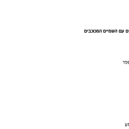
ים עם השמיים המכוכבים
ְפֵּד 
ֵעַ 