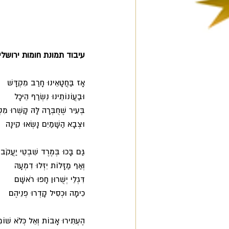
עיבוד תמונת חומות ירושל
אָז בַּחֲטָאֵינוּ חָרַב מִקְדָּשׁ 
וּבַעֲוֹנוֹתֵינוּ נִשְׂרַף הֵיכָל 
בְּעִיר שֶׁחֻבְּרָה לָּהּ קָשְׁרוּ מִס
וּצְבָא הַשָּׁמַיִם נָשְׂאוּ קִינָה 
גַּם בָּכוּ בְּמֶרֶד שִׁבְטֵי יַעֲקֹב 
וְאַף מַזָּלוֹת יִזְּלוּ דִמְעָה 
דִּגְלֵי יְשֻׁרוּן חָפוּ רֹאשָׁם 
כִימָה וּכְסִיל קָדְרוּ פְנֵיהֶם 
הֶעְתִּירוּ אָבוֹת וְאֵל כְּלֹא שׁוֹמ