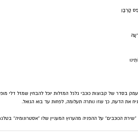
פֵס קָרְבָּן 
רָעָה 
תֵינוּ 
מק בסדר של קבוצות כוכבי גלגל המזלות יוכל להבחין שמזל דלי מופיע
יח את הדעת, כך שזו נותרה תעלומה, לפחות עד בוא הגואל. 
ד "שירת הכוכבים" על ההפניה מהערוץ המעניין שלו "אסטרונומיה" בטלגר